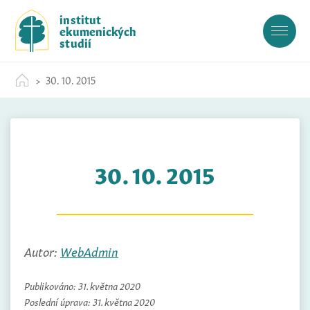
S
institut
k
ekumenických
i
studií
p
t
30. 10. 2015
o
c
o
n
t
30. 10. 2015
e
n
t
Autor:
WebAdmin
Publikováno:
31. května 2020
Poslední úprava:
31. května 2020