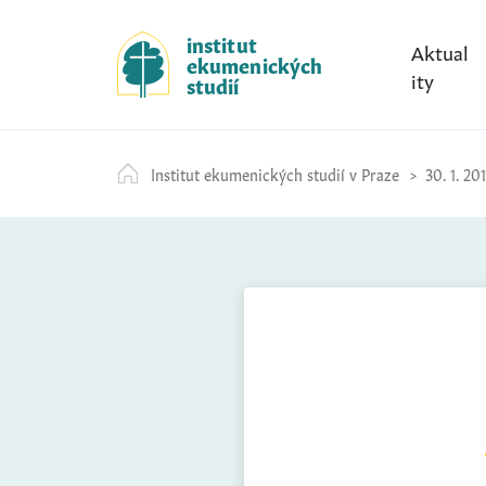
S
k
institut
Aktual
ekumenických
i
ity
studií
p
t
o
Institut ekumenických studií v Praze
30. 1. 20
c
o
n
t
e
n
t