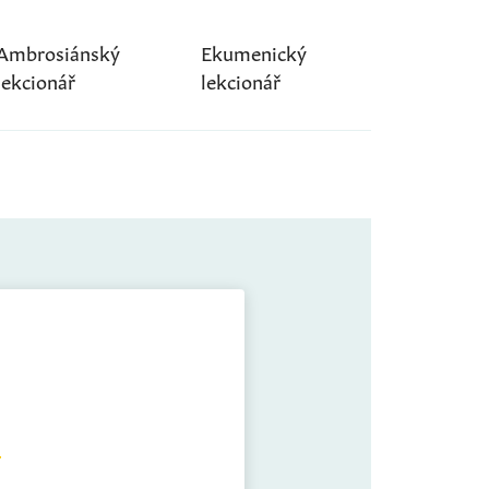
Ambrosiánský
Ekumenický
lekcionář
lekcionář