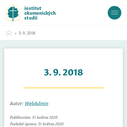
S
institut
k
ekumenických
i
studií
p
t
3. 9. 2018
o
c
o
n
t
3. 9. 2018
e
n
t
Autor:
WebAdmin
Publikováno:
31. května 2020
Poslední úprava:
31. května 2020