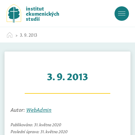
S
institut
k
ekumenických
i
studií
p
t
3. 9. 2013
o
c
o
n
t
3. 9. 2013
e
n
t
Autor:
WebAdmin
Publikováno:
31. května 2020
Poslední úprava:
31. května 2020