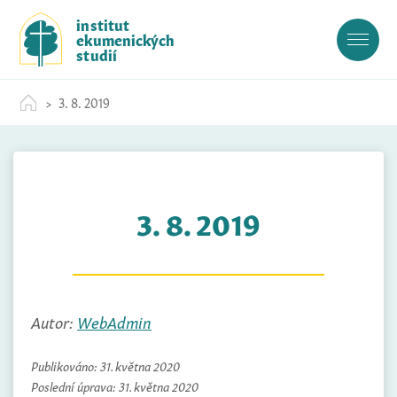
S
institut
k
ekumenických
i
studií
p
t
3. 8. 2019
o
c
o
n
t
3. 8. 2019
e
n
t
Autor:
WebAdmin
Publikováno:
31. května 2020
Poslední úprava:
31. května 2020