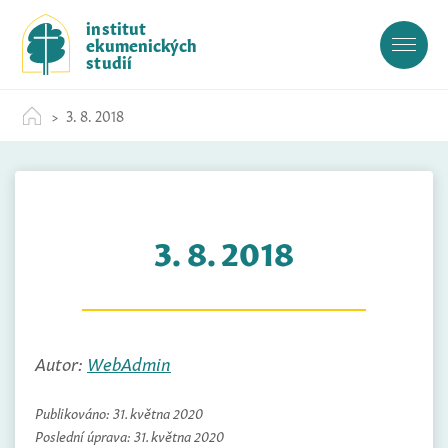
S
institut
k
ekumenických
i
studií
p
t
3. 8. 2018
o
c
o
n
t
3. 8. 2018
e
n
t
Autor:
WebAdmin
Publikováno:
31. května 2020
Poslední úprava:
31. května 2020