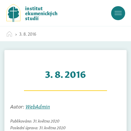
S
institut
k
ekumenických
i
studií
p
t
3. 8. 2016
o
c
o
n
t
3. 8. 2016
e
n
t
Autor:
WebAdmin
Publikováno:
31. května 2020
Poslední úprava:
31. května 2020