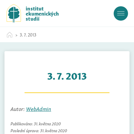
S
institut
k
ekumenických
i
studií
p
t
3. 7. 2013
o
c
o
n
t
3. 7. 2013
e
n
t
Autor:
WebAdmin
Publikováno:
31. května 2020
Poslední úprava:
31. května 2020