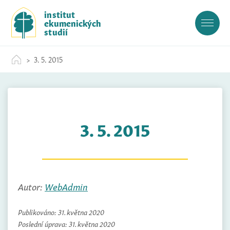
S
institut
k
ekumenických
i
studií
p
t
3. 5. 2015
o
c
o
n
t
3. 5. 2015
e
n
t
Autor:
WebAdmin
Publikováno:
31. května 2020
Poslední úprava:
31. května 2020