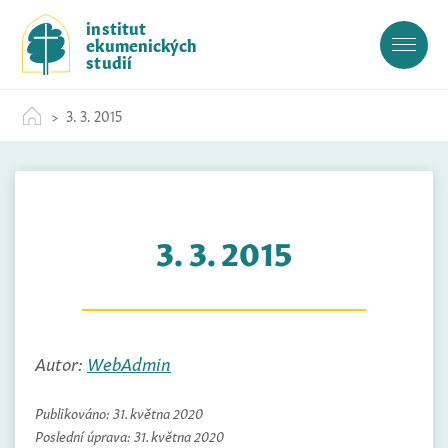
S
institut
k
ekumenických
i
studií
p
t
3. 3. 2015
o
c
o
n
t
3. 3. 2015
e
n
t
Autor:
WebAdmin
Publikováno:
31. května 2020
Poslední úprava:
31. května 2020