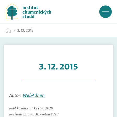
S
institut
k
ekumenických
i
studií
p
t
3. 12. 2015
o
c
o
n
t
3. 12. 2015
e
n
t
Autor:
WebAdmin
Publikováno:
31. května 2020
Poslední úprava:
31. května 2020