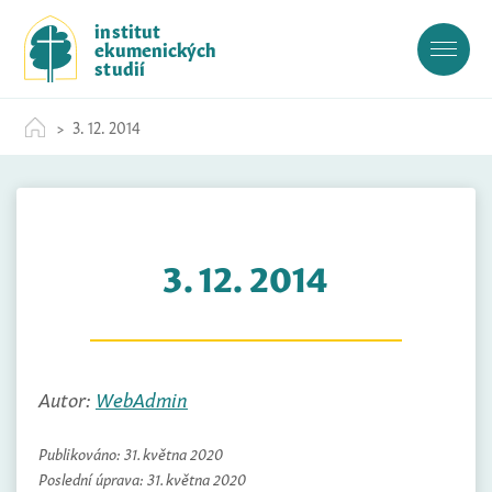
S
institut
k
ekumenických
i
studií
p
t
3. 12. 2014
o
c
o
n
t
3. 12. 2014
e
n
t
Autor:
WebAdmin
Publikováno:
31. května 2020
Poslední úprava:
31. května 2020