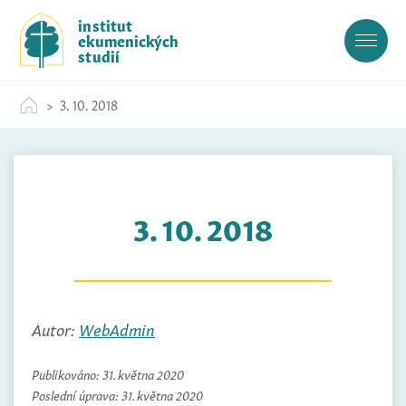
S
institut
k
ekumenických
i
studií
p
t
3. 10. 2018
o
c
o
n
t
3. 10. 2018
e
n
t
Autor:
WebAdmin
Publikováno:
31. května 2020
Poslední úprava:
31. května 2020