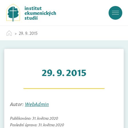
S
institut
k
ekumenických
i
studií
p
t
29. 9. 2015
o
c
o
n
t
29. 9. 2015
e
n
t
Autor:
WebAdmin
Publikováno:
31. května 2020
Poslední úprava:
31. května 2020