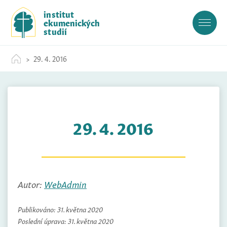
S
institut
k
ekumenických
i
studií
p
t
29. 4. 2016
o
c
o
n
t
29. 4. 2016
e
n
t
Autor:
WebAdmin
Publikováno:
31. května 2020
Poslední úprava:
31. května 2020