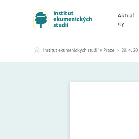
S
k
institut
Aktual
ekumenických
i
ity
studií
p
t
o
Institut ekumenických studií v Praze
29. 4. 20
c
o
n
t
e
n
t