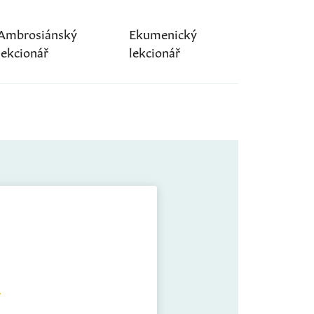
Ambrosiánský
Ekumenický
lekcionář
lekcionář