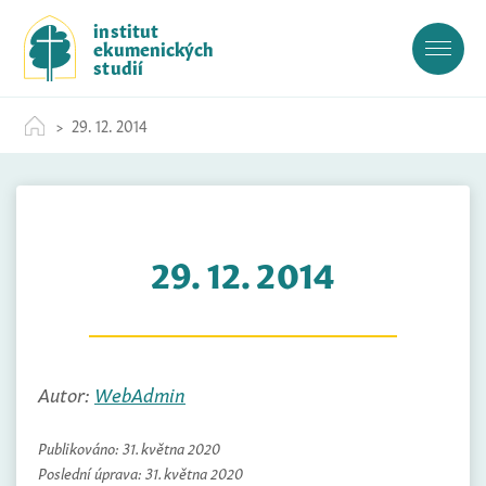
S
institut
k
ekumenických
i
studií
p
t
29. 12. 2014
o
c
o
n
t
29. 12. 2014
e
n
t
Autor:
WebAdmin
Publikováno:
31. května 2020
Poslední úprava:
31. května 2020