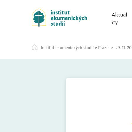
S
k
institut
Aktual
ekumenických
i
ity
studií
p
t
o
Institut ekumenických studií v Praze
29. 11. 20
c
o
n
t
e
n
t