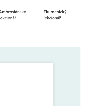
Ambrosiánský
Ekumenický
lekcionář
lekcionář