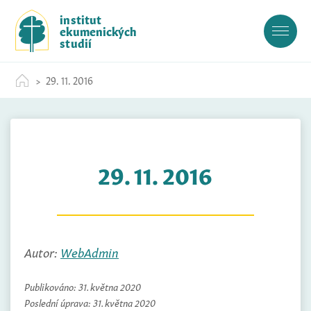
S
institut
k
ekumenických
i
studií
p
t
29. 11. 2016
o
c
o
n
t
29. 11. 2016
e
n
t
Autor:
WebAdmin
Publikováno:
31. května 2020
Poslední úprava:
31. května 2020