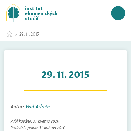
S
institut
k
ekumenických
i
studií
p
t
29. 11. 2015
o
c
o
n
t
29. 11. 2015
e
n
t
Autor:
WebAdmin
Publikováno:
31. května 2020
Poslední úprava:
31. května 2020