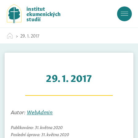
S
institut
k
ekumenických
i
studií
p
t
29. 1. 2017
o
c
o
n
t
29. 1. 2017
e
n
t
Autor:
WebAdmin
Publikováno:
31. května 2020
Poslední úprava:
31. května 2020