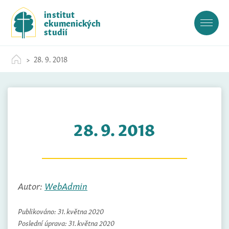
S
institut
k
ekumenických
i
studií
p
t
28. 9. 2018
o
c
o
n
t
28. 9. 2018
e
n
t
Autor:
WebAdmin
Publikováno:
31. května 2020
Poslední úprava:
31. května 2020