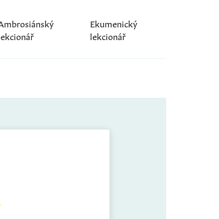
Ambrosiánský
Ekumenický
lekcionář
lekcionář