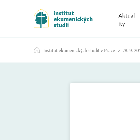
S
k
institut
Aktual
ekumenických
i
ity
studií
p
t
o
Institut ekumenických studií v Praze
28. 9. 20
c
o
n
t
e
n
t