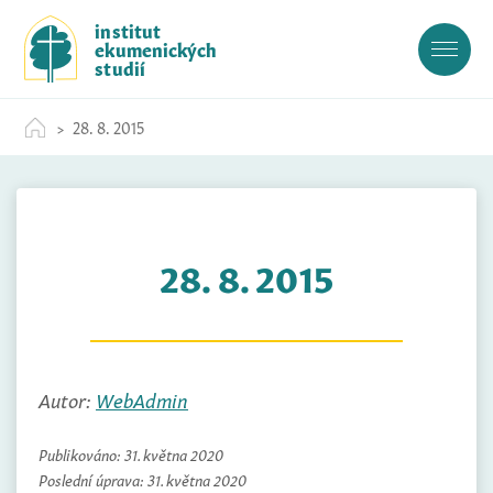
S
institut
k
ekumenických
i
studií
p
t
28. 8. 2015
o
c
o
n
t
28. 8. 2015
e
n
t
Autor:
WebAdmin
Publikováno:
31. května 2020
Poslední úprava:
31. května 2020