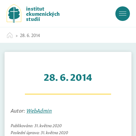
S
institut
k
ekumenických
i
studií
p
t
28. 6. 2014
o
c
o
n
t
28. 6. 2014
e
n
t
Autor:
WebAdmin
Publikováno:
31. května 2020
Poslední úprava:
31. května 2020