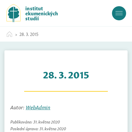
S
institut
k
ekumenických
i
studií
p
t
28. 3. 2015
o
c
o
n
t
28. 3. 2015
e
n
t
Autor:
WebAdmin
Publikováno:
31. května 2020
Poslední úprava:
31. května 2020