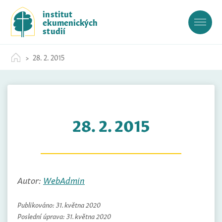
S
institut
k
ekumenických
i
studií
p
t
28. 2. 2015
o
c
o
n
t
28. 2. 2015
e
n
t
Autor:
WebAdmin
Publikováno:
31. května 2020
Poslední úprava:
31. května 2020