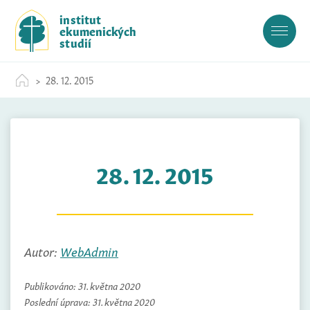
S
institut
k
ekumenických
i
studií
p
t
28. 12. 2015
o
c
o
n
t
28. 12. 2015
e
n
t
Autor:
WebAdmin
Publikováno:
31. května 2020
Poslední úprava:
31. května 2020