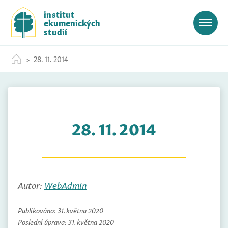
S
institut
k
ekumenických
i
studií
p
t
28. 11. 2014
o
c
o
n
t
28. 11. 2014
e
n
t
Autor:
WebAdmin
Publikováno:
31. května 2020
Poslední úprava:
31. května 2020