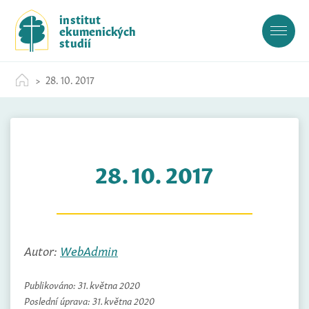
S
institut
k
ekumenických
i
studií
p
t
28. 10. 2017
o
c
o
n
t
28. 10. 2017
e
n
t
Autor:
WebAdmin
Publikováno:
31. května 2020
Poslední úprava:
31. května 2020