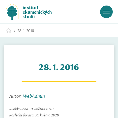
S
institut
k
ekumenických
i
studií
p
t
28. 1. 2016
o
c
o
n
t
28. 1. 2016
e
n
t
Autor:
WebAdmin
Publikováno:
31. května 2020
Poslední úprava:
31. května 2020