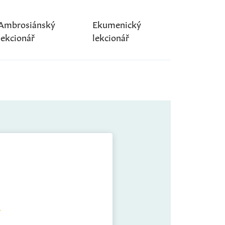
Ambrosiánský
Ekumenický
lekcionář
lekcionář