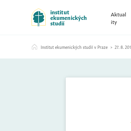
S
k
institut
Aktual
ekumenických
i
ity
studií
p
t
o
Institut ekumenických studií v Praze
27. 8. 20
c
o
n
t
e
n
t