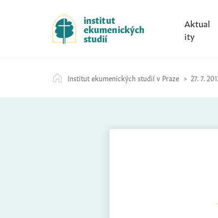
S
k
institut
Aktual
ekumenických
i
ity
studií
p
t
o
Institut ekumenických studií v Praze
27. 7. 201
c
o
n
t
e
n
t