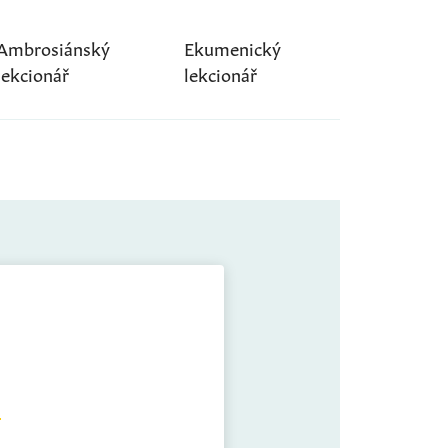
Ambrosiánský
Ekumenický
lekcionář
lekcionář