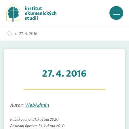
S
institut
k
ekumenických
i
studií
p
t
27. 4. 2016
o
c
o
n
t
27. 4. 2016
e
n
t
Autor:
WebAdmin
Publikováno:
31. května 2020
Poslední úprava:
31. května 2020