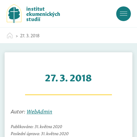
S
institut
k
ekumenických
i
studií
p
t
27. 3. 2018
o
c
o
n
t
27. 3. 2018
e
n
t
Autor:
WebAdmin
Publikováno:
31. května 2020
Poslední úprava:
31. května 2020