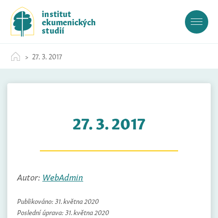
S
institut
k
ekumenických
i
studií
p
t
27. 3. 2017
o
c
o
n
t
27. 3. 2017
e
n
t
Autor:
WebAdmin
Publikováno:
31. května 2020
Poslední úprava:
31. května 2020