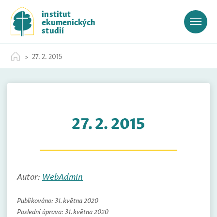
S
institut
k
ekumenických
i
studií
p
t
27. 2. 2015
o
c
o
n
t
27. 2. 2015
e
n
t
Autor:
WebAdmin
Publikováno:
31. května 2020
Poslední úprava:
31. května 2020