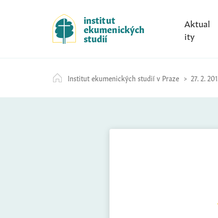
S
k
institut
Aktual
ekumenických
i
ity
studií
p
t
o
Institut ekumenických studií v Praze
27. 2. 201
c
o
n
t
e
n
t