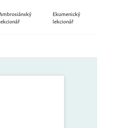
Ambrosiánský
Ekumenický
lekcionář
lekcionář