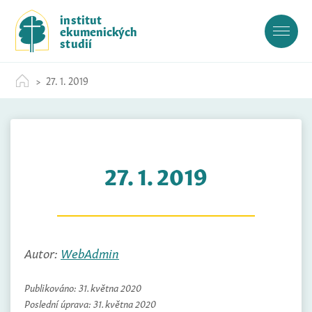
S
institut
k
ekumenických
i
studií
p
t
27. 1. 2019
o
c
o
n
t
27. 1. 2019
e
n
t
Autor:
WebAdmin
Publikováno:
31. května 2020
Poslední úprava:
31. května 2020