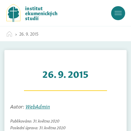
S
institut
k
ekumenických
i
studií
p
t
26. 9. 2015
o
c
o
n
t
26. 9. 2015
e
n
t
Autor:
WebAdmin
Publikováno:
31. května 2020
Poslední úprava:
31. května 2020