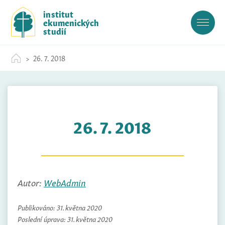
S
institut
k
ekumenických
i
studií
p
t
26. 7. 2018
o
c
o
n
t
26. 7. 2018
e
n
t
Autor:
WebAdmin
Publikováno:
31. května 2020
Poslední úprava:
31. května 2020