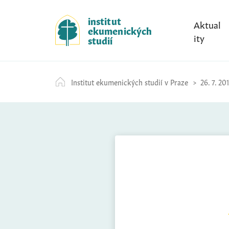
S
k
institut
Aktual
ekumenických
i
ity
studií
p
t
o
Institut ekumenických studií v Praze
26. 7. 20
c
o
n
t
e
n
t