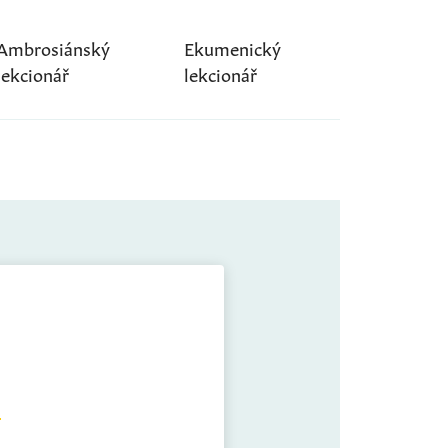
Ambrosiánský
Ekumenický
lekcionář
lekcionář