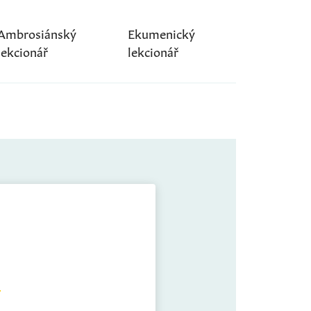
Ambrosiánský
Ekumenický
lekcionář
lekcionář