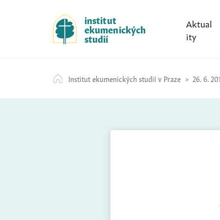
S
k
institut
Aktual
ekumenických
i
ity
studií
p
t
o
Institut ekumenických studií v Praze
26. 6. 20
c
o
n
t
e
n
t