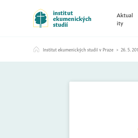
S
k
institut
Aktual
ekumenických
i
ity
studií
p
t
o
Institut ekumenických studií v Praze
26. 5. 20
c
o
n
t
e
n
t