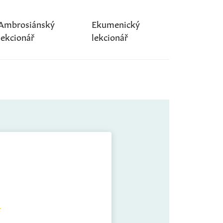
Ambrosiánský
Ekumenický
lekcionář
lekcionář