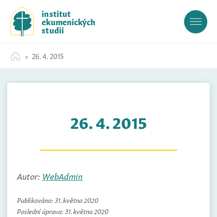
S
institut
k
ekumenických
i
studií
p
t
26. 4. 2015
o
c
o
n
t
26. 4. 2015
e
n
t
Autor:
WebAdmin
Publikováno:
31. května 2020
Poslední úprava:
31. května 2020