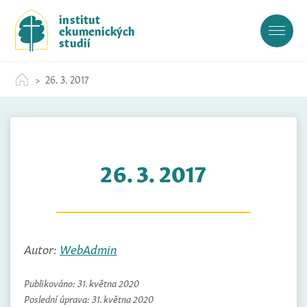
S
institut
k
ekumenických
i
studií
p
t
26. 3. 2017
o
c
o
n
t
26. 3. 2017
e
n
t
Autor:
WebAdmin
Publikováno:
31. května 2020
Poslední úprava:
31. května 2020