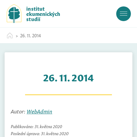
S
institut
k
ekumenických
i
studií
p
t
26. 11. 2014
o
c
o
n
t
26. 11. 2014
e
n
t
Autor:
WebAdmin
Publikováno:
31. května 2020
Poslední úprava:
31. května 2020