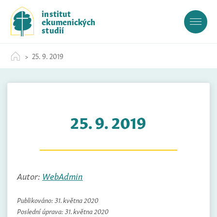
S
institut
k
ekumenických
i
studií
p
t
25. 9. 2019
o
c
o
n
t
25. 9. 2019
e
n
t
Autor:
WebAdmin
Publikováno:
31. května 2020
Poslední úprava:
31. května 2020