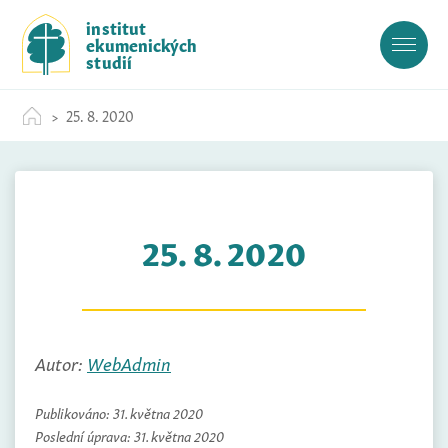
S
institut
k
ekumenických
i
studií
p
t
25. 8. 2020
o
c
o
n
t
25. 8. 2020
e
n
t
Autor:
WebAdmin
Publikováno:
31. května 2020
Poslední úprava:
31. května 2020