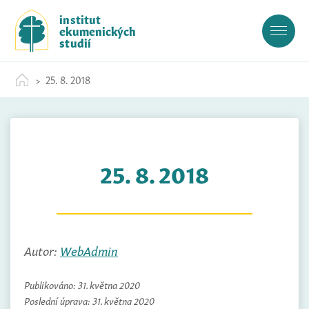
S
institut
k
ekumenických
i
studií
p
t
25. 8. 2018
o
c
o
n
t
25. 8. 2018
e
n
t
Autor:
WebAdmin
Publikováno:
31. května 2020
Poslední úprava:
31. května 2020